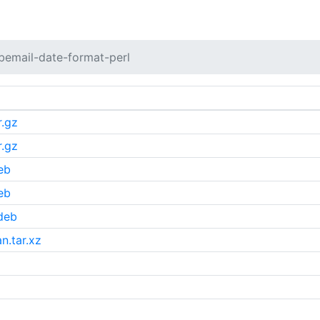
ibemail-date-format-perl
r.gz
r.gz
eb
eb
.deb
n.tar.xz